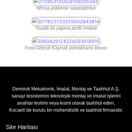
Winsa yükleme separatörleri
Tozaltı ile yapma profil imalatı
Ford-Gölcük Kaynak yemekhane binası
Demirok Mekatronik, İmalat, Montaj ve Taahhüt A.Ş.
sanayi tesislerinin teknolojik montaj ve imalat işlerini
anahtar teslimi veya kısmi olarak taahhüt eden,
Kocaeli’de kurulu bir mühendislik ve taahhüt firmasıdır.
Site Haritası