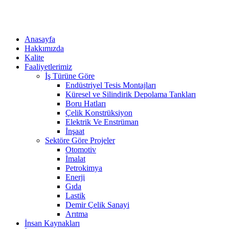
Anasayfa
Hakkımızda
Kalite
Faaliyetlerimiz
İş Türüne Göre
Endüstriyel Tesis Montajları
Küresel ve Silindirik Depolama Tankları
Boru Hatları
Çelik Konstrüksiyon
Elektrik Ve Enstrüman
İnşaat
Sektöre Göre Projeler
Otomotiv
İmalat
Petrokimya
Enerji
Gıda
Lastik
Demir Çelik Sanayi
Arıtma
İnsan Kaynakları