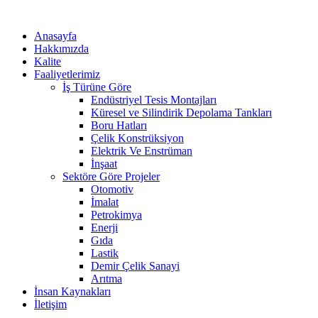
Anasayfa
Hakkımızda
Kalite
Faaliyetlerimiz
İş Türüne Göre
Endüstriyel Tesis Montajları
Küresel ve Silindirik Depolama Tankları
Boru Hatları
Çelik Konstrüksiyon
Elektrik Ve Enstrüman
İnşaat
Sektöre Göre Projeler
Otomotiv
İmalat
Petrokimya
Enerji
Gıda
Lastik
Demir Çelik Sanayi
Arıtma
İnsan Kaynakları
İletişim