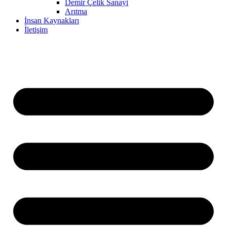
Demir Çelik Sanayi
Arıtma
İnsan Kaynakları
İletişim