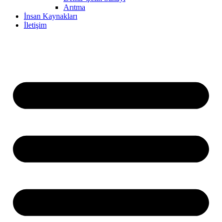
Arıtma
İnsan Kaynakları
İletişim