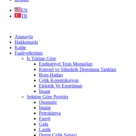
EN
TR
Anasayfa
Hakkımızda
Kalite
Faaliyetlerimiz
İş Türüne Göre
Endüstriyel Tesis Montajları
Küresel ve Silindirik Depolama Tankları
Boru Hatları
Çelik Konstrüksiyon
Elektrik Ve Enstrüman
İnşaat
Sektöre Göre Projeler
Otomotiv
İmalat
Petrokimya
Enerji
Gıda
Lastik
Demir Çelik Sanayi