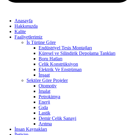
Anasayfa
Hakkımızda
Kalite
Faaliyetlerimiz
İş Türüne Göre
Endüstriyel Tesis Montajları
Küresel ve Silindirik Depolama Tankları
Boru Hatları
Çelik Konstrüksiyon
Elektrik Ve Enstrüman
İnşaat
Sektöre Göre Projeler
Otomotiv
İmalat
Petrokimya
Enerji
Gıda
Lastik
Demir Çelik Sanayi
Arıtma
İnsan Kaynakları
İletişim