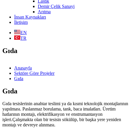
Lastik
Demir Çelik Sanayi
Arıtma
İnsan Kaynakları
İletişim
EN
TR
Gıda
Anasayfa
Sektöre Göre Projeler
Gıda
Gıda
Gıda tesislerinin anahtar teslimi ya da kısmi teknolojik montajlarının
yapılması. Paslanmaz borulama, tank, baca imalatları. Üretim
hatlarının montajı, elektrifikasyon ve enstrumantasyon
işleri.Çalışmakta olan bir tesisin sökülüp, bir başka yere yeniden
montajı ve devreye alınması.