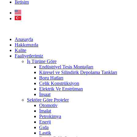
İletişim
Anasayfa
Hakkımızda
Kalite
Faaliyetlerimiz
İş Türüne Göre
Endüstriyel Tesis Montajları
Küresel ve Silindirik Depolama Tankları
Boru Hatları
Çelik Konstrüksiyon
Elektrik Ve Enstrüman
İnşaat
Sektöre Göre Projeler
Otomotiv
İmalat
Petrokimya
Enerji
Gıda
Lastik